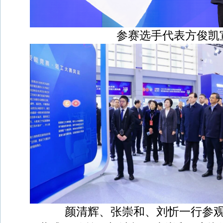
参赛选手代表方俊凯
颜清辉、张崇和、刘忻一行参